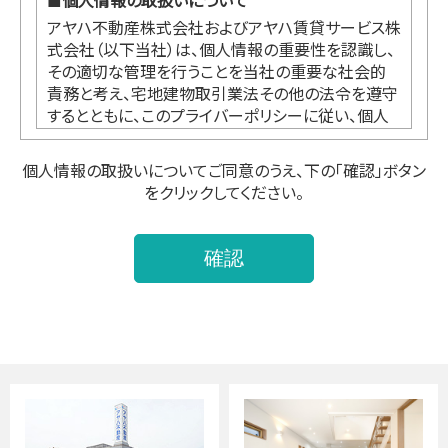
■
個人情報の取扱いについて
アヤハ不動産株式会社およびアヤハ賃貸サービス株
式会社（以下当社）は、個人情報の重要性を認識し、
その適切な管理を行うことを当社の重要な社会的
責務と考え、宅地建物取引業法その他の法令を遵守
するとともに、このプライバーポリシーに従い、個人
情報の適切な取扱い及び保護に努めます。
個人情報の取扱いについてご同意のうえ、下の「確認」ボタン
をクリックしてください。
●個人情報の利用
本プライバシーポリシーにおいて個人情報とは、お
客様からご提供いただく氏名、住所、電話番号、電子
メールアドレス等、お客様個人を識別できる情報あ
るいはお客様個人に固有の情報を意味します。
当社が収集した個人情報は、下記及びそれに付
随する当社事業の取引に関する契約の履行、情
報、サービスの提供等業務遂行に必要な場合に
利用します。
・不動産分譲・不動産仲介・不動産賃貸管理・建
築工事請負・設備管理・保険代理業