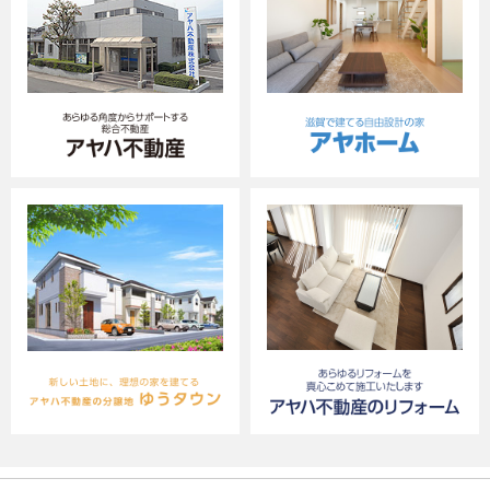
（当社に対し保険募集業務の委託を行う保険会
社の利用目的は、それぞれの会社のホームペー
ジ（下記）に記載してあります。
なお、当社と取引のある保険会社は、
・損害保険ジャパン株式会社
（
https://www.sompo-japan.co.jp/
）
・三井住友海上火災保険株式会社
（
https://www.ms-ins.com
）です。）
上記の商品・情報・サービス提供のための郵便
物､電話､電子メール等による営業活動に利用し
ます。
当社とご契約していただいていたお客様につい
ては、アフターサービスのために利用することが
あります。
顧客動向分析もしくは商品開発等の調査分析の
ために使用することがあります。この場合、お客
様個人を識別できない統計データとしての利用
となります。