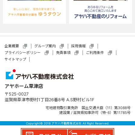
あります。
顧客動向分析もしくは商品開発等の調査分析の
ために使用することがあります。この場合、お客
様個人を識別できない統計データとしての利用
となります。
個人情報の収集にあたっては適法かつ公正な手
企業概要
グループ案内
採用情報
段を用います。また、お客様にご提供いただいた
プライバシーポリシー
免責事項
ご利用条件
個人情報は、明示した利用目的の範囲内で利用
サイトマップ
します。個人情報をお客様の同意なく利用目的
以外に利用することはありません。
情報・サービスの提供は、お客様からのお申し出が
アヤホーム草津店
ありましたら、取り止めさせていただきます。
〒525-0027
滋賀県草津市野村1丁目26番8号 A.S野村ビル1F
宅地建物取引業免許 国土交通大臣（11）第3088号
●個人情報の提供
建設業 / 滋賀県知事許可（特-6）第11785号
お客様に明示した利用目的を達成する為に、その範
Copyright© 2018 アヤハ不動産株式会社 All Right Reserved.
囲内で利用し、又は提供します。提供する個人情報
は、不動産情報、お名前、ご住所で、あらかじめお客