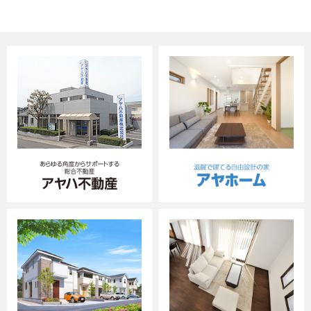
随する当社事業の取引に関する契約の履行、情
報、サービスの提供等業務遂行に必要な場合に
利用します。
・不動産分譲・不動産仲介・不動産賃貸管理・建
築工事請負・設備管理・保険代理業
（当社に対し保険募集業務の委託を行う保険会
社の利用目的は、それぞれの会社のホームペー
ジ（下記）に記載してあります。
なお、当社と取引のある保険会社は、
・損害保険ジャパン株式会社
（
https://www.sompo-japan.co.jp/
）
・三井住友海上火災保険株式会社
（
https://www.ms-ins.com
）です。）
上記の商品・情報・サービス提供のための郵便
物､電話､電子メール等による営業活動に利用し
ます。
当社とご契約していただいていたお客様につい
ては、アフターサービスのために利用することが