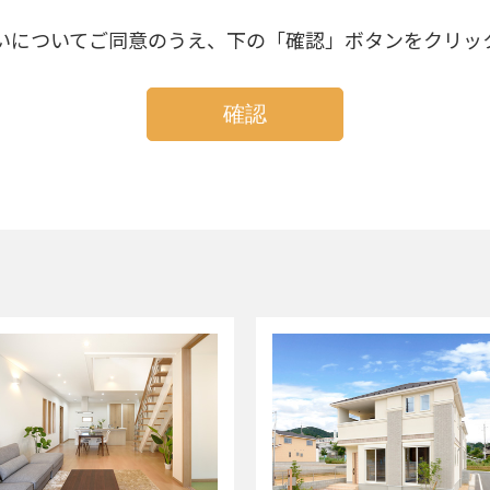
●個人情報の利用
本プライバシーポリシーにおいて個人情報とは、お客様からご提供いた
いについてご同意のうえ、下の「確認」ボタンをクリッ
アドレス等、お客様個人を識別できる情報あるいはお客様個人に固有の
当社が収集した個人情報は、下記及びそれに付随する当社事業の取引
の提供等業務遂行に必要な場合に利用します。
・不動産分譲・不動産仲介・不動産賃貸管理・建築工事請負・設備管
（当社に対し保険募集業務の委託を行う保険会社の利用目的は、それ
記載してあります。
なお、当社と取引のある保険会社は、
・損害保険ジャパン株式会社（
https://www.sompo-japan.co.jp/
）
・三井住友海上火災保険株式会社（
https://www.ms-ins.com
）で
上記の商品・情報・サービス提供のための郵便物､電話､電子メール
当社とご契約していただいていたお客様については、アフターサービ
顧客動向分析もしくは商品開発等の調査分析のために使用することが
別できない統計データとしての利用となります。
個人情報の収集にあたっては適法かつ公正な手段を用います。また、
明示した利用目的の範囲内で利用します。個人情報をお客様の同意な
ません。
情報・サービスの提供は、お客様からのお申し出がありましたら、取り