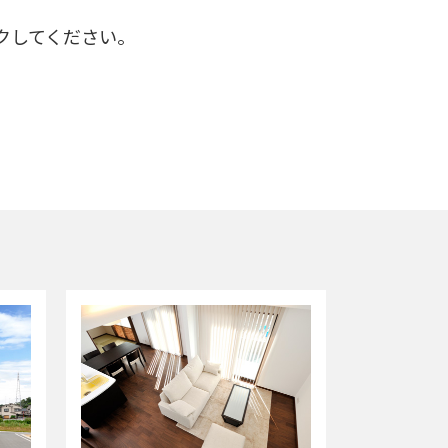
だく氏名、住所、電話番号、電子メール
クしてください。
情報を意味します。
に関する契約の履行、情報、サービス
理・保険代理業
ぞれの会社のホームページ（下記）に
す。）
等による営業活動に利用します。
スのために利用することがあります。
あります。この場合、お客様個人を識
お客様にご提供いただいた個人情報は、
く利用目的以外に利用することはあり
止めさせていただきます。