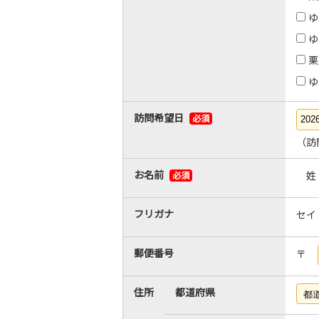
ゆ
ゆ
栗
ゆ
訪問希望日
必須
（訪
お名前
姓
必須
フリガナ
セイ
郵便番号
〒
住所
都道府県