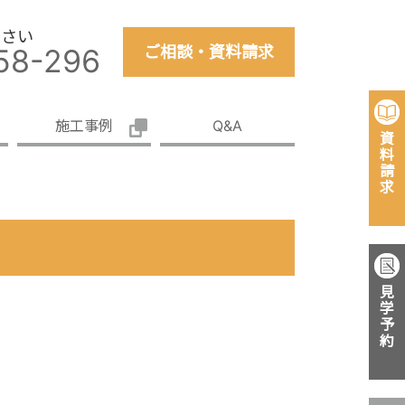
ださい
58-296
ご相談・資料請求
施工事例
Q&A
資
料
請
求
見
学
予
約