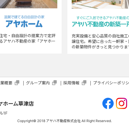
●個人情報の提供
お客様に明示した利用目的を達成する為に、その範囲内で利用し、又は
産情報、お名前、ご住所で、あらかじめお客様の同意を得た上で、業務
住宅・自由設計の提案力で定評
充実設備と安心品質の自社施工
供されます。なお、お客様からのお申し出がありましたら、提供は停止
るアヤハ不動産の家「アヤホー
譲住宅。希望に合った一軒家・
契約の相手方となる者、その見込み客
の新築物件がきっと見つかりま
他の宅地建物取引業者
インターネット広告の掲載業者、団体
公益社団法人近畿圏不動産流通機構
登記簿等に関する司法書士、土地家屋調査士
不動産管理等に関する管理会社
企業概要
グループ案内
採用情報
プライバシーポリ
上記以外には、次の場合を除き第三者に開示することは致しません。
お客様本人の同意がある場合
ヤホーム草津店
法令等の規定に基づき、官公庁等より利用又は提供を求められた場合
ル1F
当社の業務委託先会社に対して、お客様に明示した利用目的の達成に
する場合
Copyright© 2018 アヤハ不動産株式会社 All Right Reserved.
統計的なデータとして、個人を特定できない状態に加工した場合