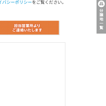
イバシーポリシー
をご覧ください。
分
譲
地
一
覧