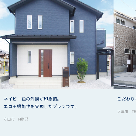
ネイビー色の外観が印象的。
こだわり
エコ＋機能性を実現したプランです。
大津市 T
守山市 M様邸