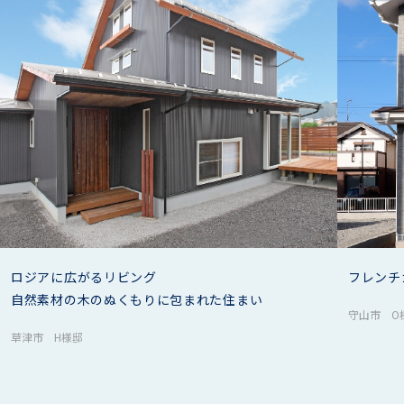
ロジアに広がるリビング
フレンチ
自然素材の木のぬくもりに包まれた住まい
守山市 O
草津市 H様邸