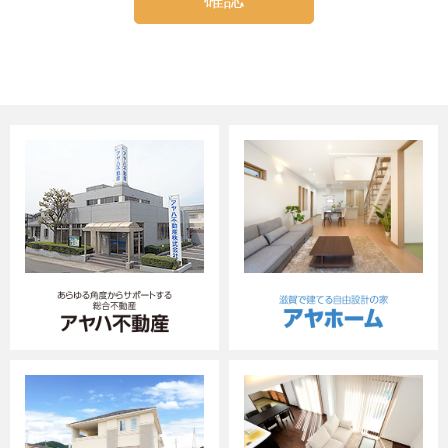
メールアドレス等、お客様個人を識別できる情報あ
るいはお客様個人に固有の情報を意味します。
当社が収集した個人情報は、下記及びそれに付
随する当社事業の取引に関する契約の履行、情
報、サービスの提供等業務遂行に必要な場合に
利用します。
・不動産分譲・不動産仲介・不動産賃貸管理・建
築工事請負・設備管理・保険代理業
（当社に対し保険募集業務の委託を行う保険会
社の利用目的は、それぞれの会社のホームペー
ジ（下記）に記載してあります。
なお、当社と取引のある保険会社は、
・損害保険ジャパン株式会社
（
https://www.sompo-japan.co.jp/
）
・三井住友海上火災保険株式会社
（
https://www.ms-ins.com
）です。）
上記の商品・情報・サービス提供のための郵便
物､電話､電子メール等による営業活動に利用し
ます。