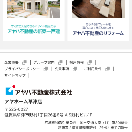
当社とご契約していただいていたお客様につい
ては、アフターサービスのために利用することが
あります。
顧客動向分析もしくは商品開発等の調査分析の
ために使用することがあります。この場合、お客
様個人を識別できない統計データとしての利用
となります。
個人情報の収集にあたっては適法かつ公正な手
企業概要
グループ案内
採用情報
段を用います。また、お客様にご提供いただいた
プライバシーポリシー
免責事項
ご利用条件
個人情報は、明示した利用目的の範囲内で利用
サイトマップ
します。個人情報をお客様の同意なく利用目的
以外に利用することはありません。
情報・サービスの提供は、お客様からのお申し出が
アヤホーム草津店
ありましたら、取り止めさせていただきます。
〒525-0027
滋賀県草津市野村1丁目26番8号 A.S野村ビル1F
宅地建物取引業免許 国土交通大臣（11）第3088号
●個人情報の提供
建設業 / 滋賀県知事許可（特-6）第11785号