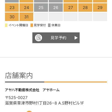
23
24
25
26
27
28
29
30
31
イベント開催日
見学受付
休業日
見学予約
店舗案内
アヤハ不動産株式会社 アヤホーム
〒525-0027
滋賀県草津市野村1丁目26−8 A.S野村ビル1F