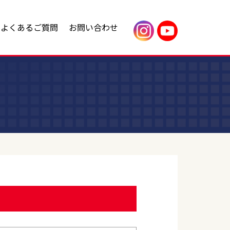
よくあるご質問
お問い合わせ
内
改築・リフォーム
不動産売却
援
ッセージ
アヤハ不動産のリフォーム
アヤハ不動産の投資・事業用物件
会社概要
ービス
店舗・オフィス
土地活用・賃貸管理
フ紹介
アヤハグループ
わせ
アヤハ不動産の土地活用支援
わせ
アヤハ不動産の賃貸管理サービス
貸したい査定
収益物件についてのお問い合わせ
ク
賃貸管理に関するお問い合わせ
売買物件ご入居までの流れ
賃貸物件ご入居までの流れ