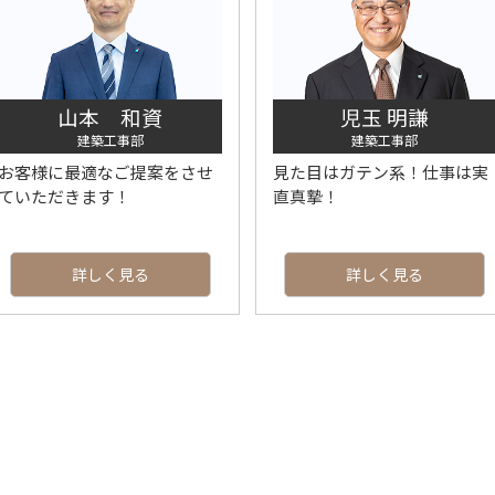
山本 和資
児玉 明謙
建築工事部
建築工事部
お客様に最適なご提案をさせ
見た目はガテン系！仕事は実
ていただきます！
直真摯！
詳しく見る
詳しく見る