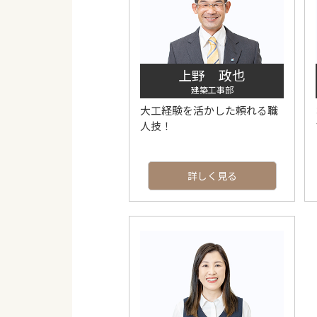
上野 政也
建築工事部
大工経験を活かした頼れる職
人技！
詳しく見る