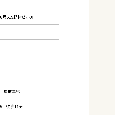
号 A.S野村ビル3F
 年末年始
駅 徒歩11分