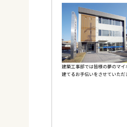
アヤハ不動産の物件検索
アヤ
＜収益物件＞
＜事
建築工事部では皆様の夢のマイ
建てるお手伝いをさせていただ