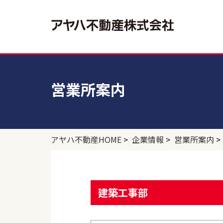
個人のお客さま
法人のお客さま
企業情報
営業所案内
注文住宅・建て替え
収益物件
アヤハ不動産の住まいづくり
分譲（
事業用
アヤホーム
アヤハ不動産の物件検索
アヤハ不動産の住まいづくり
ゆう
アヤ
＜収益物件＞
＜事
売買物件
賃貸物
アヤハ不動産HOME
>
企業情報
>
営業所案内
>
アヤハ不動産の物件検索
アヤ
＜売買物件＞
＜賃
建築工事部
収益物件
事業用