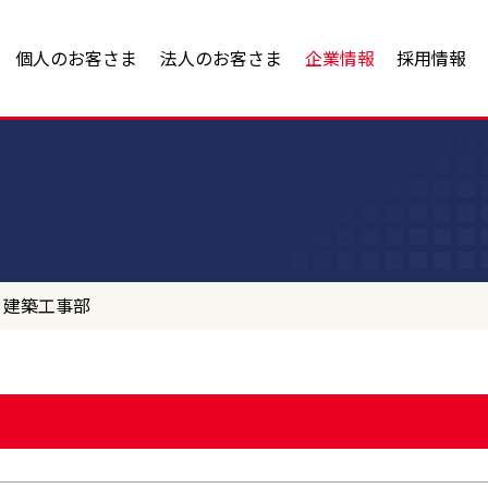
個人のお客さま
法人のお客さま
企業情報
採用情報
宅地・モデルハウス）
物件
事業内容
新築一戸建
土地活用・賃貸管理
会社案
タウン
ハ不動産の物件検索
建築/設計/コンセプト住宅開発/リフォーム
アヤハ不動産の新築一戸建
アヤハ不動産の土地活用支
代表メ
業用物件＞
賃貸経営・運営/建物管理・維持
アヤハ不動産の賃貸管理サ
沿革
件
不動産売却・仲介
売買仲介
貸したい査定
スタッ
 建築工事部
土地活用に関するお問い合
ハ不動産の物件検索
アヤハ不動産の仲介
賃貸管理に関するお問い合
貸物件＞
アヤハ不動産の買取
売りたい無料査定
収益物件購入までの流れ
アヤハ住まいるリースバッ
物件