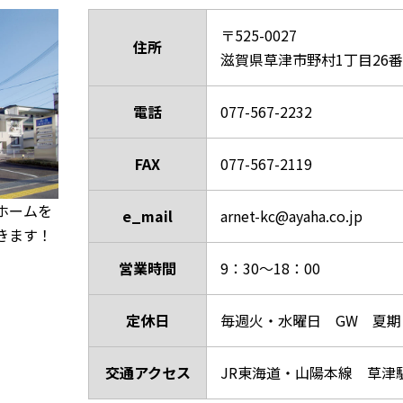
ハ不動産の物件検索
業用物件＞
〒525-0027
住所
滋賀県草津市野村1丁目26番8
電話
077-567-2232
FAX
077-567-2119
ホームを
e_mail
arnet-kc@ayaha.co.jp
きます！
営業時間
9：30～18：00
定休日
毎週火・水曜日 GW 夏期
交通アクセス
JR東海道・山陽本線 草津