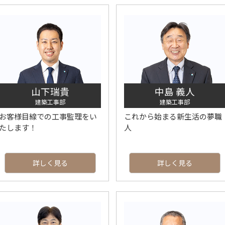
山下瑞貴
中島 義人
建築工事部
建築工事部
お客様目線での工事監理をい
これから始まる新生活の夢職
たします！
人
詳しく見る
詳しく見る