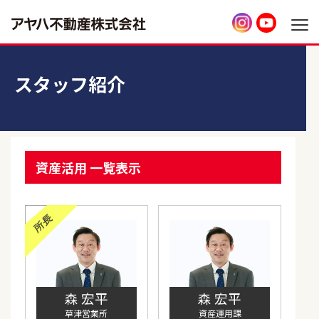
スタッフ紹介
資産活用 一覧表示
森 宏平
森 宏平
草津営業所
資産運用課