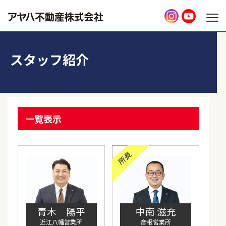
スタッフ紹介
一覧表示
青木 陽平
中南 滋充
近江八幡営業所
彦根営業所