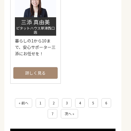
三添 真由美
ピタットハウス草津西口
店
暮らしの1から10ま
で、安心サポーター三
添にお任せを！
詳しく見る
« 前へ
1
2
3
4
5
6
7
次へ »