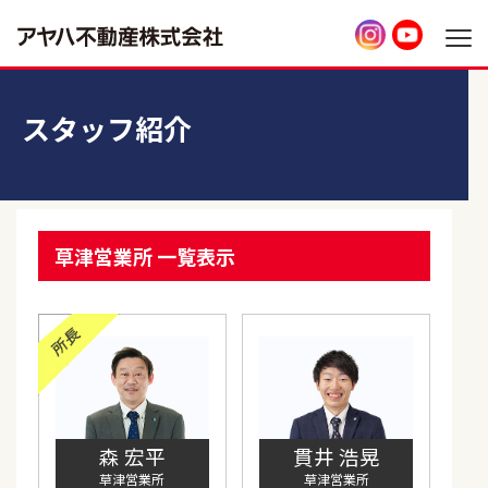
スタッフ紹介
草津営業所 一覧表示
森 宏平
貫井 浩晃
草津営業所
草津営業所