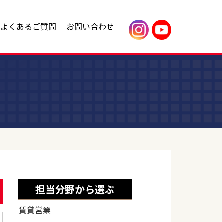
よくあるご質問
お問い合わせ
内
改築・リフォーム
不動産売却
援
ッセージ
アヤハ不動産のリフォーム
アヤハ不動産の投資・事業用物件
会社概要
ービス
店舗・オフィス
土地活用・賃貸管理
フ紹介
アヤハグループ
わせ
アヤハ不動産の土地活用支援
わせ
アヤハ不動産の賃貸管理サービス
貸したい査定
収益物件についてのお問い合わせ
ク
賃貸管理に関するお問い合わせ
担当分野から選ぶ
売買物件ご入居までの流れ
賃貸営業
賃貸物件ご入居までの流れ