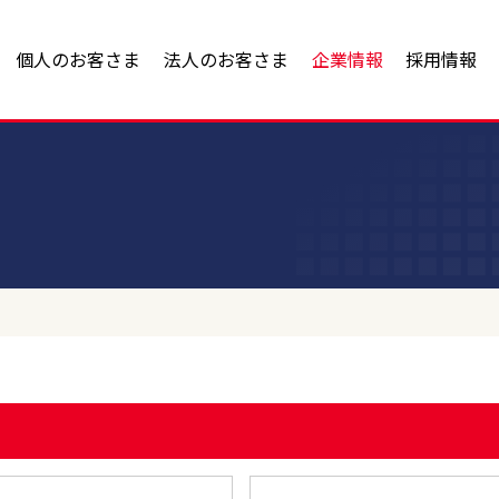
個人のお客さま
法人のお客さま
企業情報
採用情報
宅地・モデルハウス）
物件
事業内容
新築一戸建
土地活用・賃貸管理
会社案
タウン
ハ不動産の物件検索
建築/設計/コンセプト住宅開発/リフォーム
アヤハ不動産の新築一戸建
アヤハ不動産の土地活用支
代表メ
業用物件＞
賃貸経営・運営/建物管理・維持
アヤハ不動産の賃貸管理サ
沿革
件
不動産売却・仲介
売買仲介
貸したい査定
スタッ
土地活用に関するお問い合
ハ不動産の物件検索
アヤハ不動産の仲介
賃貸管理に関するお問い合
貸物件＞
アヤハ不動産の買取
売りたい無料査定
収益物件購入までの流れ
アヤハ住まいるリースバッ
物件