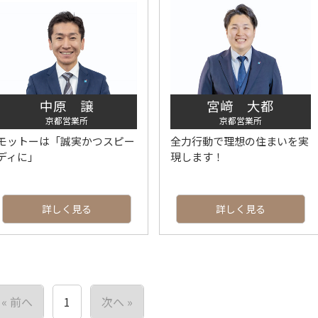
ハ不動産の物件検索
業用物件＞
中原 譲
宮﨑 大都
京都営業所
京都営業所
モットーは「誠実かつスピー
全力行動で理想の住まいを実
ディに」
現します！
詳しく見る
詳しく見る
« 前へ
1
次へ »