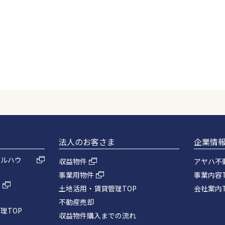
法人のお客さま
企業情
デルハウ
収益物件
アヤハ不
事業用物件
事業内容T
ム
土地活用・賃貸管理TOP
会社案内T
不動産売却
理TOP
収益物件購入までの流れ