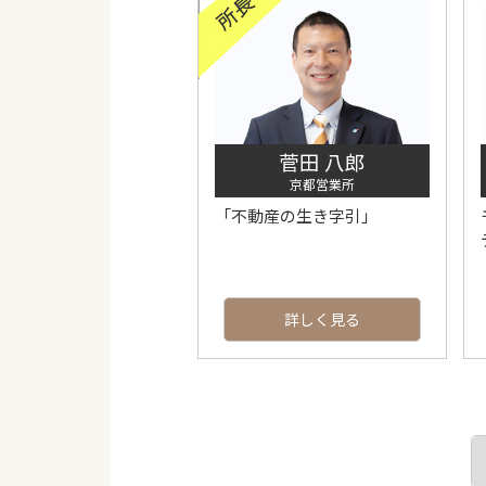
アヤハ不動産の物件検索
アヤ
＜収益物件＞
＜事
菅田 八郎
京都営業所
「不動産の生き字引」
詳しく見る