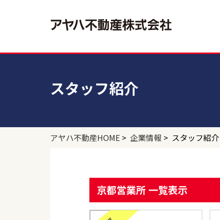
個人のお客さま
法人のお客さま
企業情報
スタッフ紹介
注文住宅・建て替え
収益物件
アヤハ不動産の住まいづくり
分譲（
事業用
アヤホーム
アヤハ不動産の物件検索
アヤハ不動産の住まいづくり
ゆう
アヤ
＜収益物件＞
＜事
売買物件
賃貸物
アヤハ不動産HOME
>
企業情報
> スタッフ紹介
アヤハ不動産の物件検索
アヤ
＜売買物件＞
＜賃
京都営業所 一覧表示
収益物件
事業用